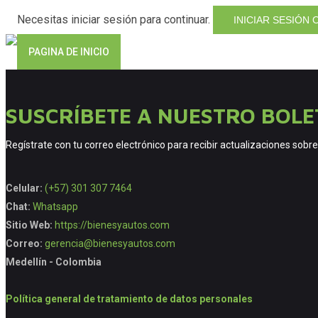
Necesitas iniciar sesión para continuar.
INICIAR SESIÓN
PAGINA DE INICIO
SUSCRÍBETE A NUESTRO BOLE
Regístrate con tu correo electrónico para recibir actualizaciones sob
Celular:
(+57) 301 307 7464
Chat:
Whatsapp
Sitio Web:
https://bienesyautos.com
Correo:
gerencia@bienesyautos.com
Medellín - Colombia
Política general de tratamiento de datos personales