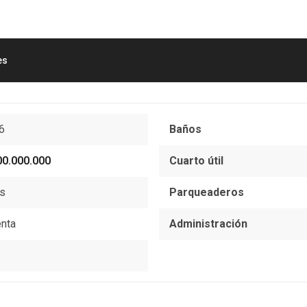
es
6
Baños
00.000.000
Cuarto útil
as
Parqueaderos
enta
Administración