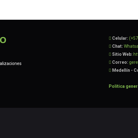
RO
Celular:
(+57
Chat:
Whats
Sitio Web:
ht
Correo:
ger
ualizaciones
Medellín - 
Política gene