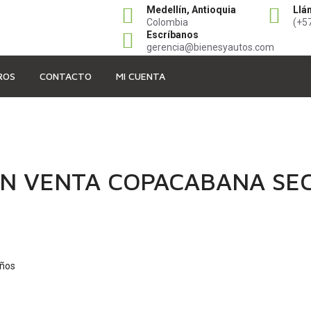
Medellín, Antioquia
Llá
Colombia
(+5
Escríbanos
gerencia@bienesyautos.com
ROS
CONTACTO
MI CUENTA
EN VENTA COPACABANA SE
ños