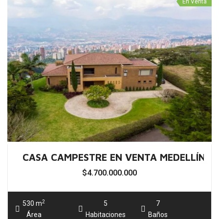
CASA CAMPESTRE EN VENTA MEDELLÍN E
$4.700.000.000
2
530 m
5
7
Área
Habitaciones
Baños
En Venta
CASA CAMPESTRE EN VENTA ENVIGADO 
$5.500.000.000
2
750 m
6
Área
Baños