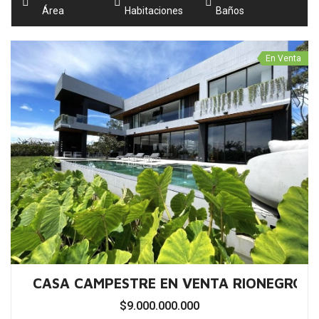
2
800 m
6
8
Área
Habitaciones
Baños
En Venta
CASA CAMPESTRE EN VENTA MEDELLÍN E
$24.000.000.000
2
2.000 m
7
8