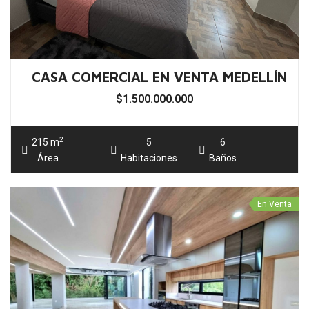
En Venta
CASA EN VENTA ENVIGADO SECTOR LOMA
$3.800.000.000
2
460 m
3
5
Área
Habitaciones
Baños