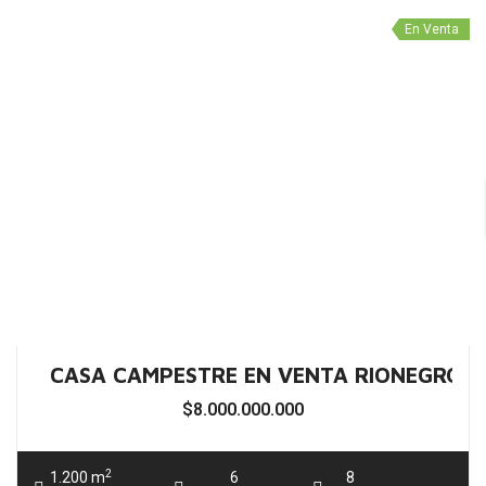
CASA CAMPESTRE EN VENTA RIONEGRO 
$9.000.000.000
2
1.000 m
6
8
Área
Habitaciones
Baños
En Venta
CASA CAMPESTRE EN VENTA MEDELLÍN E
$11.000.000.000