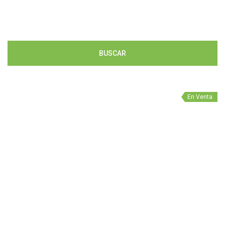
BUSCAR
En Venta
CASA EN VENTA MEDELLÍN SECTOR LA C
$1.490.000.000
2
250 m
5
4
Área
Habitaciones
Baños
En Venta