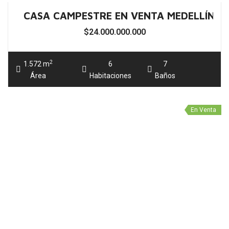
CASA EN VENTA MEDELLÍN EL POBLADO 
$3.800.000.000
2
750 m
6
6
Área
Habitaciones
Baños
1
2
Siguiente
SUSCRÍBETE A NUESTRO
BOLETÍN
Regístrate con tu correo electrónico para recibir actualizaciones
sobre nuevas propiedades de tu agrado.