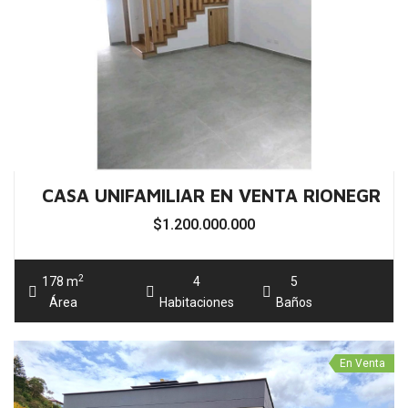
2
178 m
4
5
Área
Habitaciones
Baños
En Venta
CASA CAMPESTRE EN VENTA EL RETIRO A