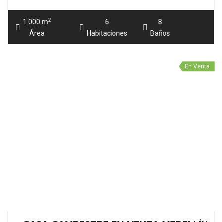
Área
Habitaciones
Baños
En Venta
CASA CAMPESTRE EN VENTA MEDELLÍN E
$24.000.000.000