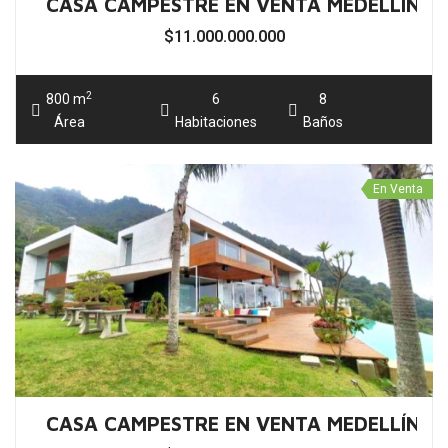
2
1.572 m
6
7
Área
Habitaciones
Baños
En Venta
CASA CAMPESTRE EN VENTA RIONEGRO 
$3.500.000.000
2
460 m
4
5
Área
Habitaciones
Baños
En Venta