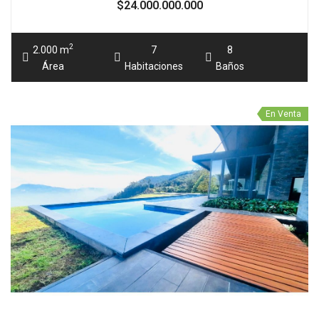
CASA EN VENTA MEDELLIN EL POBLADO 
$3.800.000.000
2
520 m
5
7
Área
Habitaciones
Baños
En Venta