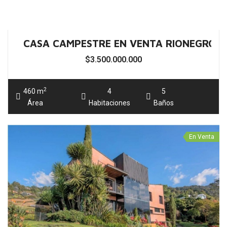
Celular:
(+57) 301 307 7464
Chat:
Whatsapp
Sitio Web:
https://bienesyautos.com
Correo:
gerencia@bienesyautos.com
Medellín - Colombia
Política general de tratamiento de datos personales