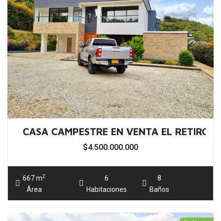
$4.500.000.000
2
667 m
6
8
Área
Habitaciones
Baños
En Venta